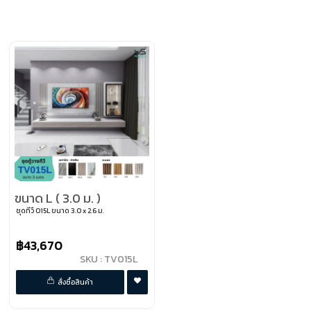
ขนาด L ( 3.0 ม. )
ชุดทีวี 015L ขนาด 3.0 x 2.6 ม.
฿43,670
SKU : TV015L
พรีออเดอร์
สั่งซื้อสินค้า